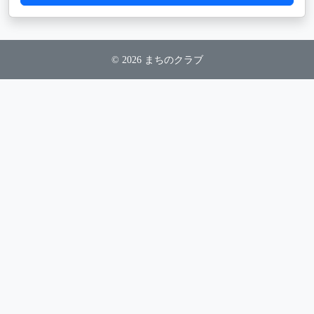
© 2026 まちのクラブ