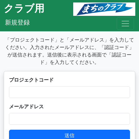
クラブ用
新規登録
「プロジェクトコード」と「メールアドレス」を入力して
ください。
入力されたメールアドレスに、「認証コード」
が送信されます。
送信後に表示される画面で「認証コー
ド」を入力してください。
プロジェクトコード
メールアドレス
送信